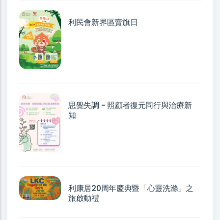
利民會新界區賣旗日
思覺失調 - 照顧者復元同行與治療新
知
利康居20周年慶典暨「心靈洗滌」之
旅啟動禮