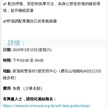
🌿 配合呼吸、冥想和按摩方法，為身心營造舒適的睡前環
境，提升睡眠質量
🌿即場調配專屬自己的香氣噴霧
詳情：
日期:
2025年3月15日(星期六)
時間:
下午02:00 至 04:00
地點:
新蒲崗雙喜街1號安田中心（鑽石山地鐵站A2出口5分
鐘步程）
費用:
免費 ［少量名額］
有興趣人士，請按此連結報名：
https://rebound.richmond.org.hk/self-help-guide/sleep/