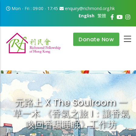
Skip to main content
Mon - Fri : 09:00 - 17:45
enquiry@richmond.org.hk
English
繁體
Donate Now
元路上 X The Soulroom 一
草一木 《香氣之旅 I：讓香氣
喚回香甜睡眠》工作坊
Breadcrumb
Home