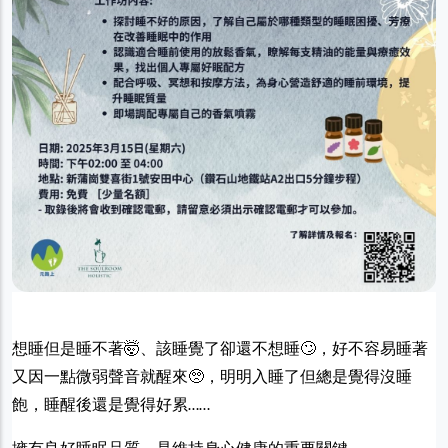
想睡但是睡不著🤯、該睡覺了卻還不想睡🙄，好不容易睡著
又因一點微弱聲音就醒來🥺，明明入睡了但總是覺得沒睡
飽，睡醒後還是覺得好累……