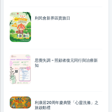
利民會新界區賣旗日
思覺失調 - 照顧者復元同行與治療新
知
利康居20周年慶典暨「心靈洗滌」之
旅啟動禮