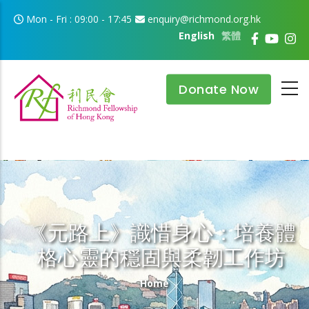
Skip to main content
Mon - Fri : 09:00 - 17:45
enquiry@richmond.org.hk
English
繁體
Donate Now
《元路上》識惜身心：培養體
格心靈的穩固與柔韌工作坊
Breadcrumb
Home