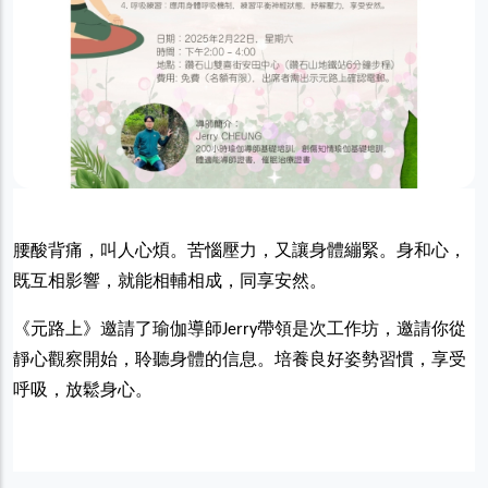
腰酸背痛，叫人心煩。苦惱壓力，又讓身體繃緊。身和心，
既互相影響，就能相輔相成，同享安然。
《元路上》邀請了瑜伽導師Jerry帶領是次工作坊，邀請你從
靜心觀察開始，聆聽身體的信息。培養良好姿勢習慣，享受
呼吸，放鬆身心。