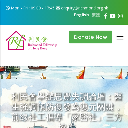
Skip to main content
Mon - Fri : 09:00 - 17:45
enquiry@richmond.org.hk
English
繁體
Donate Now
利民會舉辦思覺失調論壇：醫
生強調預防復發為復元關鍵，
前線社工倡導「家醫社」三方
協作