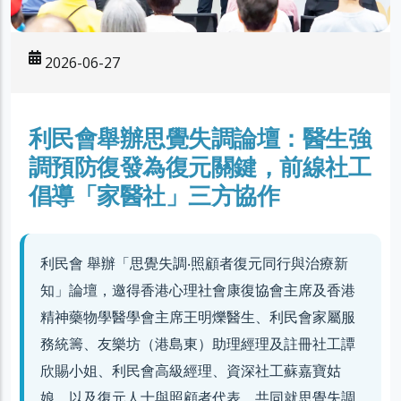
2026-06-27
利民會舉辦思覺失調論壇：醫生強
調預防復發為復元關鍵，前線社工
倡導「家醫社」三方協作
利民會 舉辦「思覺失調‧照顧者復元同行與治療新
知」論壇，邀得香港心理社會康復協會主席及香港
精神藥物學醫學會主席王明爍醫生、利民會家屬服
務統籌、友樂坊（港島東）助理經理及註冊社工譚
欣賜小姐、利民會高級經理、資深社工蘇嘉寶姑
娘，以及復元人士與照顧者代表，共同就思覺失調