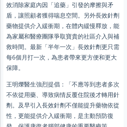
效消除家庭內因「追藥」引發的摩擦與矛
盾，讓照顧者獲得喘息空間。另外長效針劑
藥物提供介入緩衝期，在體內緩慢釋放，能
為家屬和醫療團隊爭取寶貴的社區介入與補
救時間。最新「半年一次」長效針劑更只需
每6個月打一次，為患者帶來更方便和更大
保障。
王明爍醫生強烈提倡：「不應等到患者多次
不依從用藥、導致病情反覆住院後才轉用針
劑。及早引入長效針劑不僅能提升藥物依從
性，更能提供介入緩衝期，是主動預防復
發、保護康復者腦部健康的重要醫療策