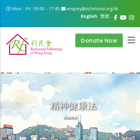
Skip to main content
Mon - Fri : 09:00 - 17:45
enquiry@richmond.org.hk
English
繁體
Donate Now
精神健康法
Breadcrumb
Home