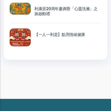
利康居20周年慶典暨「心靈洗滌」之
旅啟動禮
【一人一利是】點亮情緒健康