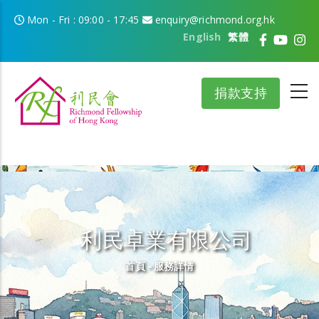
移至主內容
Mon - Fri : 09:00 - 17:45
enquiry@richmond.org.hk
English
繁體
捐款支持
利民卓業有限公司
導航連結
首頁
-
服務詳情